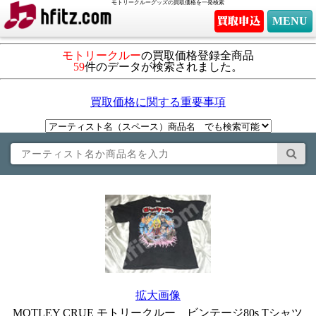
モトリークルーグッズの買取価格を一発検索
MENU
モトリークルー
の買取価格登録全商品
59
件のデータが検索されました。
買取価格に関する重要事項
拡大画像
MOTLEY CRUE モトリークルー ビンテージ80s Tシャツ