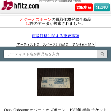
オジーオズボーングッズの買取価格を一発検索
MENU
オジーオズボーン
の買取価格登録全商品
12
件のデータが検索されました。
買取価格に関する重要事項
Ozzy Osbourne オジー・オズボーン 1982年 半券 チケット