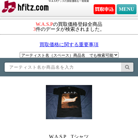
W.A.S.Pグッズの買取価格を一発検索
MENU
W.A.S.P
の買取価格登録全商品
3
件のデータが検索されました。
買取価格に関する重要事項
W.A.S.P Tシャツ